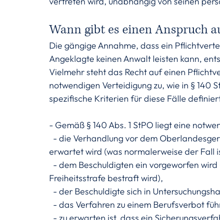
vertreten wird, unabhängig von seinen pers
Wann gibt es einen Anspruch auf
Die gängige Annahme, dass ein Pflichtvertei
Angeklagte keinen Anwalt leisten kann, entsp
Vielmehr steht das Recht auf einen Pflichtv
notwendigen Verteidigung zu, wie in § 140 
spezifische Kriterien für diese Fälle definier
- Gemäß § 140 Abs. 1 StPO liegt eine notwen
  - die Verhandlung vor dem Oberlandesger
erwartet wird (was normalerweise der Fall i
  - dem Beschuldigten ein vorgeworfen wird 
Freiheitsstrafe bestraft wird),
  - der Beschuldigte sich in Untersuchungsha
  - das Verfahren zu einem Berufsverbot füh
  - zu erwarten ist, dass ein Sicherungsverf