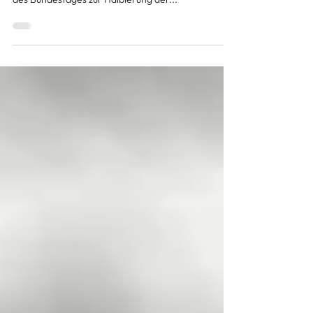
Hannover begrüße ich die jüngste Entscheidung
des Bundestages zur Halbierung der...